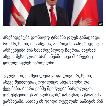
ᲡᲢᲣᲓᲘᲐ ᲕᲐᲨᲘᲜᲒᲢᲝᲜᲘ
ᲔᲙᲝᲜᲝᲛᲘᲙᲐ
Learning English
ᲯᲐᲜᲛᲠᲗᲔᲚᲝᲑᲐ
ᲗᲕᲐᲚᲘ ᲒᲕᲐᲓᲔᲕᲜᲔᲗ
ᲛᲔᲪᲜᲘᲔᲠᲔᲑᲐ
ᲘᲜᲢᲔᲠᲕᲘᲣ
პრეზიდენტმა დონალდ ტრამპა დღეს განაცხადა,
ᲙᲣᲚᲢᲣᲠᲐ
ენები
რომ რუსეთი, შესაძლოა, ამერიკის საპრეზიდენტო
ᲒᲐᲚᲘᲚᲔᲝ
არჩევნებში მის სასარგებლოდ ჩაერია, მაგრამ
ᲓᲔᲖᲘᲜᲤᲝᲠᲛᲐᲪᲘᲐ
ასევე, შესაძლოა, არჩევნებში სხვა მხარეებიც
ყოფილიყვნენ ჩართულნი.
“ვფიქრობ, ეს შეიძლება ყოფილიყო რუსეთი,
ასევე შეიძლება ყოფილიყო სხვა ხალხი და
ქვეყნები. ბევრი ვინმე შეიძლება ჩარეულიყო.
დაზუსტებით ეს არავინ იცის,” განაცხადა ტრამპმა
ვარშავაში, სადაც ის “დიდი ოცეულის” სამიტის წინ