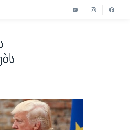
ს
ებს