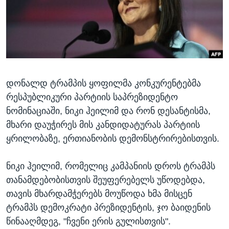
ᲡᲢᲣᲓᲘᲐ ᲕᲐᲨᲘᲜᲒᲢᲝᲜᲘ
ᲔᲙᲝᲜᲝᲛᲘᲙᲐ
Learning English
ᲯᲐᲜᲛᲠᲗᲔᲚᲝᲑᲐ
ᲗᲕᲐᲚᲘ ᲒᲕᲐᲓᲔᲕᲜᲔᲗ
ᲛᲔᲪᲜᲘᲔᲠᲔᲑᲐ
ᲘᲜᲢᲔᲠᲕᲘᲣ
დონალდ ტრამპის ყოფილმა კონკურენტებმა
ᲙᲣᲚᲢᲣᲠᲐ
ენები
რესპუბლიკური პარტიის საპრეზიდენტო
ᲒᲐᲚᲘᲚᲔᲝ
ნომინაციაში, ნიკი ჰეილიმ და რონ დესანტისმა,
ᲓᲔᲖᲘᲜᲤᲝᲠᲛᲐᲪᲘᲐ
მხარი დაუჭირეს მის კანდიდატურას პარტიის
ყრილობაზე, ერთიანობის დემონსტრირებისთვის.
ნიკი ჰეილიმ, რომელიც კამპანიის დროს ტრამპს
თანამდებობისთვის შეუფერებელს უწოდებდა,
თავის მხარდამჭერებს მოუწოდა ხმა მისცენ
ტრამპს დემოკრატი პრეზიდენტის, ჯო ბაიდენის
წინააღმდეგ, "ჩვენი ერის გულისთვის".