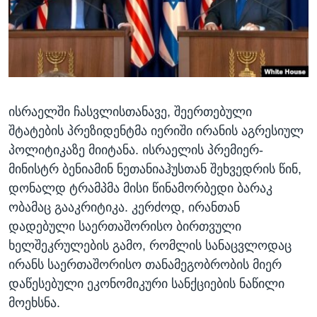
ᲡᲢᲣᲓᲘᲐ ᲕᲐᲨᲘᲜᲒᲢᲝᲜᲘ
ᲔᲙᲝᲜᲝᲛᲘᲙᲐ
Learning English
ᲯᲐᲜᲛᲠᲗᲔᲚᲝᲑᲐ
ᲗᲕᲐᲚᲘ ᲒᲕᲐᲓᲔᲕᲜᲔᲗ
ᲛᲔᲪᲜᲘᲔᲠᲔᲑᲐ
ᲘᲜᲢᲔᲠᲕᲘᲣ
ისრაელში ჩასვლისთანავე, შეერთებული
ᲙᲣᲚᲢᲣᲠᲐ
ენები
შტატების პრეზიდენტმა იერიში ირანის აგრესიულ
ᲒᲐᲚᲘᲚᲔᲝ
პოლიტიკაზე მიიტანა. ისრაელის პრემიერ-
ᲓᲔᲖᲘᲜᲤᲝᲠᲛᲐᲪᲘᲐ
მინისტრ ბენიამინ ნეთანიაჰუსთან შეხვედრის წინ,
დონალდ ტრამპმა მისი წინამორბედი ბარაკ
ობამაც გააკრიტიკა. კერძოდ, ირანთან
დადებული საერთაშორისო ბირთვული
ხელშეკრულების გამო, რომლის სანაცვლოდაც
ირანს საერთაშორისო თანამეგობრობის მიერ
დაწესებული ეკონომიკური სანქციების ნაწილი
მოეხსნა.