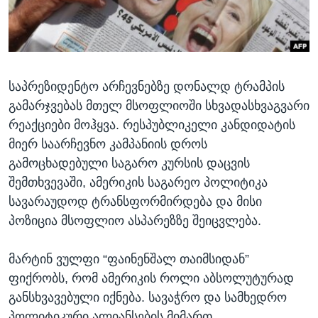
ᲡᲢᲣᲓᲘᲐ ᲕᲐᲨᲘᲜᲒᲢᲝᲜᲘ
ᲔᲙᲝᲜᲝᲛᲘᲙᲐ
Learning English
ᲯᲐᲜᲛᲠᲗᲔᲚᲝᲑᲐ
ᲗᲕᲐᲚᲘ ᲒᲕᲐᲓᲔᲕᲜᲔᲗ
ᲛᲔᲪᲜᲘᲔᲠᲔᲑᲐ
საპრეზიდენტო არჩევნებზე დონალდ ტრამპის
ᲘᲜᲢᲔᲠᲕᲘᲣ
გამარჯვებას მთელ მსოფლიოში სხვადასხვაგვარი
ᲙᲣᲚᲢᲣᲠᲐ
რეაქციები მოჰყვა. რესპუბლიკელი კანდიდატის
ენები
ᲒᲐᲚᲘᲚᲔᲝ
მიერ საარჩევნო კამპანიის დროს
გამოცხადებული საგარო კურსის დაცვის
ᲓᲔᲖᲘᲜᲤᲝᲠᲛᲐᲪᲘᲐ
შემთხვევაში, ამერიკის საგარეო პოლიტიკა
სავარაუდოდ ტრანსფორმირდება და მისი
პოზიცია მსოფლიო ასპარეზზე შეიცვლება.
მარტინ ვულფი “ფაინენშალ თაიმსიდან”
ფიქრობს, რომ ამერიკის როლი აბსოლუტურად
განსხვავებული იქნება. სავაჭრო და სამხედრო
პოლიტიკური ალიანსების მიმართ