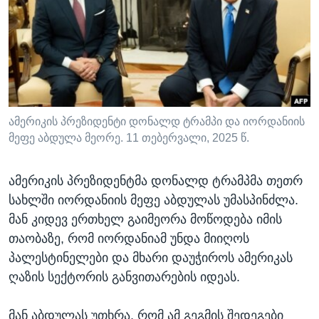
ᲡᲢᲣᲓᲘᲐ ᲕᲐᲨᲘᲜᲒᲢᲝᲜᲘ
ᲔᲙᲝᲜᲝᲛᲘᲙᲐ
Learning English
ᲯᲐᲜᲛᲠᲗᲔᲚᲝᲑᲐ
ᲗᲕᲐᲚᲘ ᲒᲕᲐᲓᲔᲕᲜᲔᲗ
ᲛᲔᲪᲜᲘᲔᲠᲔᲑᲐ
ᲘᲜᲢᲔᲠᲕᲘᲣ
ᲙᲣᲚᲢᲣᲠᲐ
ამერიკის პრეზიდენტი დონალდ ტრამპი და იორდანიის
ენები
მეფე აბდულა მეორე. 11 თებერვალი, 2025 წ.
ᲒᲐᲚᲘᲚᲔᲝ
ᲓᲔᲖᲘᲜᲤᲝᲠᲛᲐᲪᲘᲐ
ამერიკის პრეზიდენტმა დონალდ ტრამპმა თეთრ
სახლში იორდანიის მეფე აბდულას უმასპინძლა.
მან კიდევ ერთხელ გაიმეორა მოწოდება იმის
თაობაზე, რომ იორდანიამ უნდა მიიღოს
პალესტინელები და მხარი დაუჭიროს ამერიკას
ღაზის სექტორის განვითარების იდეას.
მან აბდულას უთხრა, რომ ამ გეგმის შედეგები