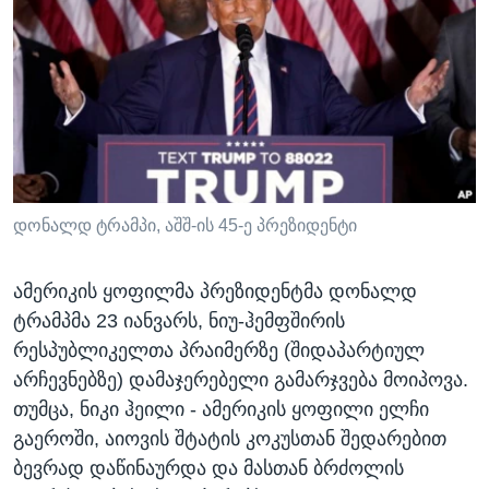
ᲡᲢᲣᲓᲘᲐ ᲕᲐᲨᲘᲜᲒᲢᲝᲜᲘ
ᲔᲙᲝᲜᲝᲛᲘᲙᲐ
Learning English
ᲯᲐᲜᲛᲠᲗᲔᲚᲝᲑᲐ
ᲗᲕᲐᲚᲘ ᲒᲕᲐᲓᲔᲕᲜᲔᲗ
ᲛᲔᲪᲜᲘᲔᲠᲔᲑᲐ
ᲘᲜᲢᲔᲠᲕᲘᲣ
ᲙᲣᲚᲢᲣᲠᲐ
ენები
ᲒᲐᲚᲘᲚᲔᲝ
დონალდ ტრამპი, აშშ-ის 45-ე პრეზიდენტი
ᲓᲔᲖᲘᲜᲤᲝᲠᲛᲐᲪᲘᲐ
ამერიკის ყოფილმა პრეზიდენტმა დონალდ
ტრამპმა 23 იანვარს, ნიუ-ჰემფშირის
რესპუბლიკელთა პრაიმერზე (შიდაპარტიულ
არჩევნებზე) დამაჯერებელი გამარჯვება მოიპოვა.
თუმცა, ნიკი ჰეილი - ამერიკის ყოფილი ელჩი
გაეროში, აიოვის შტატის კოკუსთან შედარებით
ბევრად დაწინაურდა და მასთან ბრძოლის