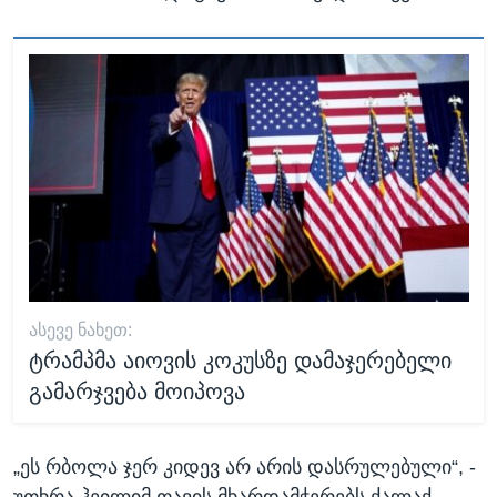
ᲐᲡᲔᲕᲔ ᲜᲐᲮᲔᲗ:
ტრამპმა აიოვის კოკუსზე დამაჯერებელი
გამარჯვება მოიპოვა
„ეს რბოლა ჯერ კიდევ არ არის დასრულებული“, -
უთხრა ჰეილიმ თავის მხარდამჭერებს ქალაქ