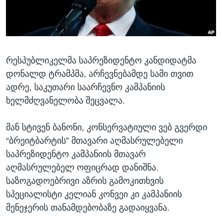
ᲡᲢᲣᲓᲘᲐ ᲕᲐᲨᲘᲜᲒᲢᲝᲜᲘ
ᲔᲙᲝᲜᲝᲛᲘᲙᲐ
Learning English
ᲯᲐᲜᲛᲠᲗᲔᲚᲝᲑᲐ
ᲗᲕᲐᲚᲘ ᲒᲕᲐᲓᲔᲕᲜᲔᲗ
ᲛᲔᲪᲜᲘᲔᲠᲔᲑᲐ
რესპუბლიკელმა საპრეზიდენტო კანდიდატმა
ᲘᲜᲢᲔᲠᲕᲘᲣ
დონალდ ტრამპმა, არჩევნებამდე სამი თვით
ᲙᲣᲚᲢᲣᲠᲐ
ადრე, საკუთარი საარჩევნო კამპანიის
ენები
ᲒᲐᲚᲘᲚᲔᲝ
ხელმძღვანელობა შეცვალა.
ᲓᲔᲖᲘᲜᲤᲝᲠᲛᲐᲪᲘᲐ
მან სტივენ ბანონი, კონსერვატიული ვებ გვერდი
“ბრეიტბარტის” მთავარი აღმასრულებელი
საპრეზიდენტო კამპანიის მთავარ
აღმასრულებელ ოფიცრად დანიშნა.
საზოგადოებრივი აზრის გამოკითხვის
სპეციალისტი კელიან კონვეი კი კამპანიის
მენეჯერის თანამდებობაზე გადაიყვანა.