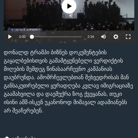
No media source currently available
ᲡᲢᲣᲓᲘᲐ ᲕᲐᲨᲘᲜᲒᲢᲝᲜᲘ
ᲔᲙᲝᲜᲝᲛᲘᲙᲐ
Learning English
ᲯᲐᲜᲛᲠᲗᲔᲚᲝᲑᲐ
ᲗᲕᲐᲚᲘ ᲒᲕᲐᲓᲔᲕᲜᲔᲗ
ᲛᲔᲪᲜᲘᲔᲠᲔᲑᲐ
0:00
2:34
ᲘᲜᲢᲔᲠᲕᲘᲣ
ᲙᲣᲚᲢᲣᲠᲐ
დონალდ ტრამპი ბიზნეს დოკუმენტების
ენები
გაყალბებისთვის გამამტყუნებელი ვერდიქტის
ᲒᲐᲚᲘᲚᲔᲝ
მიღების შემდეგ წინასაარჩევნო კამპანიას
ᲓᲔᲖᲘᲜᲤᲝᲠᲛᲐᲪᲘᲐ
დაუბრუნდა. ამომრჩევლებთან შეხვედრისას მან
განსაკუთრებული ყურადღება კვლავ იმიგრაციაზე
გაამახვილა და დაემუქრა ზოგ ქვეყანას, თუკი
ისინი აშშ-ისკენ უკანონოდ მიმავალ ადამიანებს
არ შეაჩერებენ.