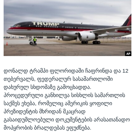
ᲡᲢᲣᲓᲘᲐ ᲕᲐᲨᲘᲜᲒᲢᲝᲜᲘ
ᲔᲙᲝᲜᲝᲛᲘᲙᲐ
Learning English
ᲯᲐᲜᲛᲠᲗᲔᲚᲝᲑᲐ
ᲗᲕᲐᲚᲘ ᲒᲕᲐᲓᲔᲕᲜᲔᲗ
ᲛᲔᲪᲜᲘᲔᲠᲔᲑᲐ
ᲘᲜᲢᲔᲠᲕᲘᲣ
ᲙᲣᲚᲢᲣᲠᲐ
ენები
ᲒᲐᲚᲘᲚᲔᲝ
დონალდ ტრამპი ფლორიდაში ჩაფრინდა და 12
ᲓᲔᲖᲘᲜᲤᲝᲠᲛᲐᲪᲘᲐ
თებერვალს, ფედერალურ სასამართლოში
დახურულ სხდომაზე გამოცხადდა.
პროცედურული განხილვა სისხლის სამართლის
საქმეს ეხება, რომელიც ამერიკის ყოფილი
პრეზიდენტის მხრიდან მკაცრად
გასაიდუმლოებული დოკუმენტების არასათანადო
მოპყრობის ბრალდებას ეფუძნება.