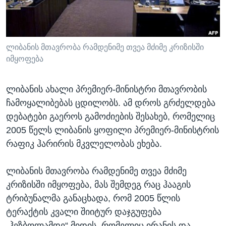
ᲡᲢᲣᲓᲘᲐ ᲕᲐᲨᲘᲜᲒᲢᲝᲜᲘ
ᲔᲙᲝᲜᲝᲛᲘᲙᲐ
Learning English
ᲯᲐᲜᲛᲠᲗᲔᲚᲝᲑᲐ
ᲗᲕᲐᲚᲘ ᲒᲕᲐᲓᲔᲕᲜᲔᲗ
ᲛᲔᲪᲜᲘᲔᲠᲔᲑᲐ
ლიბანის მთავრობა რამდენიმე თვეა მძიმე კრიზისში
იმყოფება
ᲘᲜᲢᲔᲠᲕᲘᲣ
ᲙᲣᲚᲢᲣᲠᲐ
ლიბანის ახალი პრემიერ-მინისტრი მთავრობის
ენები
ᲒᲐᲚᲘᲚᲔᲝ
ჩამოყალიბებას ცდილობს. ამ დროს გრძელდება
დებატები გაეროს გამოძიების შესახებ, რომელიც
ᲓᲔᲖᲘᲜᲤᲝᲠᲛᲐᲪᲘᲐ
2005 წელს ლიბანის ყოფილი პრემიერ-მინისტრის
რაფიკ ჰარირის მკვლელობას ეხება.
ლიბანის მთავრობა რამდენიმე თვეა მძიმე
კრიზისში იმყოფება, მას შემდეგ რაც ჰააგის
ტრიბუნალმა განაცხადა, რომ 2005 წლის
ტერაქტის კვალი შიიტურ დაჯგუფება
„ჰეზბოლამდე“ მიდის, რომელიც ირანის და