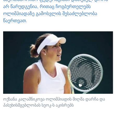
არ წარუდგენია, რითაც ჩოგბურთელებს
ოლიმპიადაზე გამოსვლის შესაძლებლობა
წაერთვათ.
ოქსანა კალაშნიკოვა ოლიმპიადის მიღმა დარჩა და
პასუხისმგებლობას სეოკ-ს აკისრებს