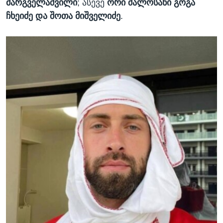
მარგველაშვილი
; ასევე
ორი ძალოსანი გოგა
ჩხეიძე და შოთა მიშველიძე
.