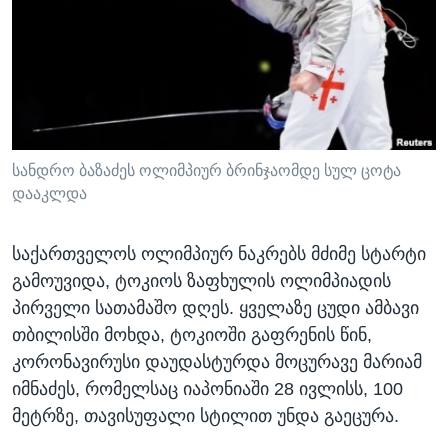
ᲡᲢᲣᲓᲘᲐ ᲕᲐᲨᲘᲜᲒᲢᲝᲜᲘ
ᲔᲙᲝᲜᲝᲛᲘᲙᲐ
Learning English
ᲯᲐᲜᲛᲠᲗᲔᲚᲝᲑᲐ
ᲗᲕᲐᲚᲘ ᲒᲕᲐᲓᲔᲕᲜᲔᲗ
ᲛᲔᲪᲜᲘᲔᲠᲔᲑᲐ
ᲘᲜᲢᲔᲠᲕᲘᲣ
ᲙᲣᲚᲢᲣᲠᲐ
სანდრო ბაზაძეს ოლიმპიურ ბრინჯაომდე სულ ცოტა
ენები
დააკლდა
ᲒᲐᲚᲘᲚᲔᲝ
ᲓᲔᲖᲘᲜᲤᲝᲠᲛᲐᲪᲘᲐ
საქართველოს ოლიმპიურ ნაკრებს მძიმე სტარტი
გამოუვიდა, ტოკიოს ზაფხულის ოლიმპიადის
პირველი სათამაშო დღეს. ყველაზე ცუდი ამბავი
თბილისში მოხდა, ტოკიოში გაფრენის წინ,
კორონავირუსი დაუდასტურდა მოცურავე მარიამ
იმნაძეს, რომელსაც იაპონიაში 28 ივლისს, 100
მეტრზე, თავისუფალი სტილით უნდა გაეცურა.