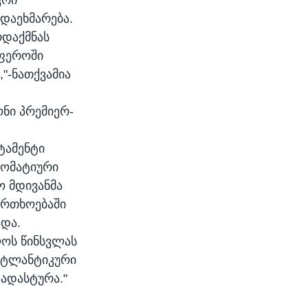
დაეხმარება.
რდაქმნას
სფეროში
"-ნათქვამია
ნი პრემიერ-
ტამენტი
ლომატიური
ო მდივანმა
ფრთხოებაში
და.
ოს წინსვლას
ატლანტიკური
აადასტურა."