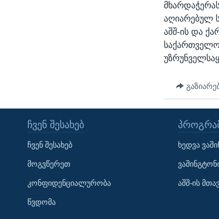
მხარდაჭერა
აღიარებულ ს
აშშ-ის და ქ
საქართველო
უზრუნველსა
გაზიარე
ᲩᲕᲔᲜ ᲨᲔᲡᲐᲮᲔᲑ
ᲞᲠᲝᲒᲠᲐᲛ
Learning English
ჩვენ შესახებ
ხედვა ვაშ
ᲗᲕᲐᲚᲘ ᲒᲕᲐᲓᲔᲕᲜᲔᲗ
მოგვწერეთ
ვაშინგტონ
კონფიდენციალურობა
აშშ-ის მთ
წვდომა
ენები