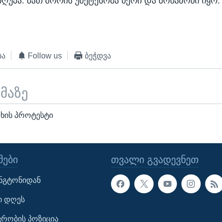
იღუპა. მათ შორის უმეტესობა ბერი და მონაზონი იყო.
ბა
Follow us
ბეჭდვა
ემაზე
ხის პროტესტი
ᲔᲑᲘ
ᲗᲕᲐᲚᲘ ᲒᲕᲐᲓᲔᲕᲜᲔᲗ
ინგტონიდან
ი დღეს
ავრობის პოზიცია