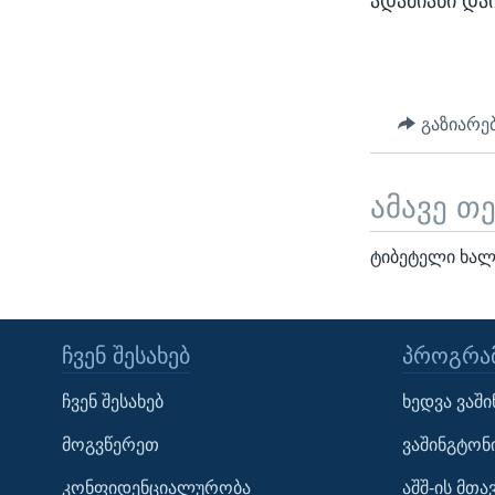
ადამიანი და
გაზიარე
ამავე თ
ტიბეტელი ხალ
ᲩᲕᲔᲜ ᲨᲔᲡᲐᲮᲔᲑ
ᲞᲠᲝᲒᲠᲐᲛ
Learning English
ჩვენ შესახებ
ხედვა ვაშ
ᲗᲕᲐᲚᲘ ᲒᲕᲐᲓᲔᲕᲜᲔᲗ
მოგვწერეთ
ვაშინგტონ
კონფიდენციალურობა
აშშ-ის მთ