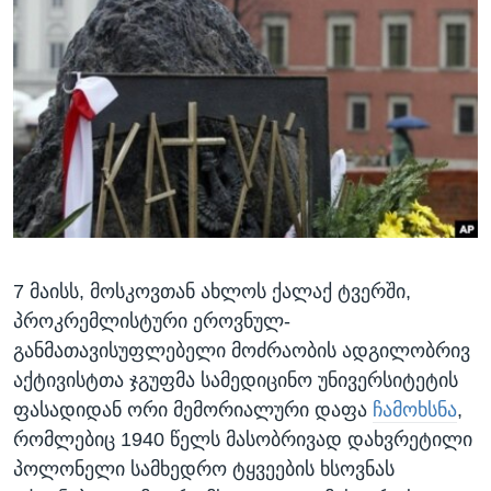
ᲡᲢᲣᲓᲘᲐ ᲕᲐᲨᲘᲜᲒᲢᲝᲜᲘ
ᲔᲙᲝᲜᲝᲛᲘᲙᲐ
Learning English
ᲯᲐᲜᲛᲠᲗᲔᲚᲝᲑᲐ
ᲗᲕᲐᲚᲘ ᲒᲕᲐᲓᲔᲕᲜᲔᲗ
ᲛᲔᲪᲜᲘᲔᲠᲔᲑᲐ
ᲘᲜᲢᲔᲠᲕᲘᲣ
ᲙᲣᲚᲢᲣᲠᲐ
ენები
ᲒᲐᲚᲘᲚᲔᲝ
ᲓᲔᲖᲘᲜᲤᲝᲠᲛᲐᲪᲘᲐ
7 მაისს, მოსკოვთან ახლოს ქალაქ ტვერში,
პროკრემლისტური ეროვნულ-
განმათავისუფლებელი მოძრაობის ადგილობრივ
აქტივისტთა ჯგუფმა სამედიცინო უნივერსიტეტის
ფასადიდან ორი მემორიალური დაფა
ჩამოხსნა
,
რომლებიც 1940 წელს მასობრივად დახვრეტილი
პოლონელი სამხედრო ტყვეების ხსოვნას