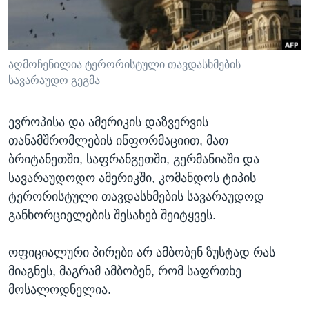
ᲡᲢᲣᲓᲘᲐ ᲕᲐᲨᲘᲜᲒᲢᲝᲜᲘ
ᲔᲙᲝᲜᲝᲛᲘᲙᲐ
Learning English
ᲯᲐᲜᲛᲠᲗᲔᲚᲝᲑᲐ
ᲗᲕᲐᲚᲘ ᲒᲕᲐᲓᲔᲕᲜᲔᲗ
ᲛᲔᲪᲜᲘᲔᲠᲔᲑᲐ
აღმოჩენილია ტერორისტული თავდასხმების
სავარაუდო გეგმა
ᲘᲜᲢᲔᲠᲕᲘᲣ
ᲙᲣᲚᲢᲣᲠᲐ
ევროპისა და ამერიკის დაზვერვის
ენები
ᲒᲐᲚᲘᲚᲔᲝ
თანამშრომლების ინფორმაციით, მათ
ბრიტანეთში, საფრანგეთში, გერმანიაში და
ᲓᲔᲖᲘᲜᲤᲝᲠᲛᲐᲪᲘᲐ
სავარაუდოდო ამერიკში, კომანდოს ტიპის
ტერორისტული თავდასხმების სავარაუდოდ
განხორციელების შესახებ შეიტყვეს.
ოფიციალური პირები არ ამბობენ ზუსტად რას
მიაგნეს, მაგრამ ამბობენ, რომ საფრთხე
მოსალოდნელია.