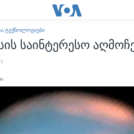
ᲓᲐ ᲢᲔᲥᲜᲝᲚᲝᲒᲘᲔᲑᲘ
ის საინტერესო აღმოჩ
13
ბა