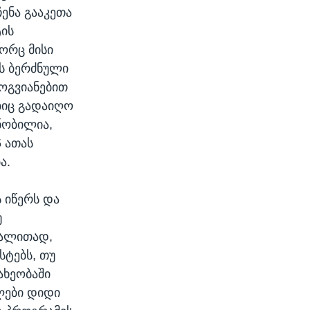
ენა გააკეთა
ტის
გორც მისი
ლს ბერძნული
ოგვიანებით
ბიც გადაიღო
ნობილია,
 ათას
ა.
 იწერს და
უ
აგალითად,
სტებს, თუ
ახეობაში
ლები დიდი