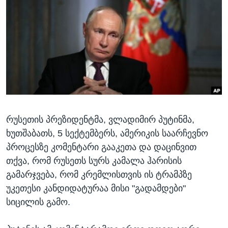
ᲡᲢᲣᲓᲘᲐ ᲕᲐᲨᲘᲜᲒᲢᲝᲜᲘ
ᲔᲙᲝᲜᲝᲛᲘᲙᲐ
Learning English
ᲯᲐᲜᲛᲠᲗᲔᲚᲝᲑᲐ
ᲗᲕᲐᲚᲘ ᲒᲕᲐᲓᲔᲕᲜᲔᲗ
ᲛᲔᲪᲜᲘᲔᲠᲔᲑᲐ
ᲘᲜᲢᲔᲠᲕᲘᲣ
ᲙᲣᲚᲢᲣᲠᲐ
ენები
ᲒᲐᲚᲘᲚᲔᲝ
რუსეთის პრეზიდენტმა, ვლადიმირ პუტინმა,
ᲓᲔᲖᲘᲜᲤᲝᲠᲛᲐᲪᲘᲐ
ხუთშაბათს, 5 სექტემბერს, ამერიკის საარჩევნო
პროცესზე კომენტარი გააკეთა და დაცინვით
თქვა, რომ რუსეთს სურს კამალა ჰარისის
გამარჯვება, რომ კრემლისთვის ის ტრამპზე
უკეთესი კანდიდატურაა მისი "გადამდები"
სიცილის გამო.