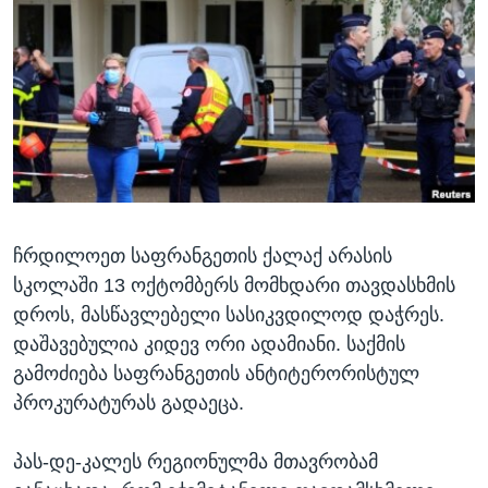
ᲡᲢᲣᲓᲘᲐ ᲕᲐᲨᲘᲜᲒᲢᲝᲜᲘ
ᲔᲙᲝᲜᲝᲛᲘᲙᲐ
Learning English
ᲯᲐᲜᲛᲠᲗᲔᲚᲝᲑᲐ
ᲗᲕᲐᲚᲘ ᲒᲕᲐᲓᲔᲕᲜᲔᲗ
ᲛᲔᲪᲜᲘᲔᲠᲔᲑᲐ
ᲘᲜᲢᲔᲠᲕᲘᲣ
ᲙᲣᲚᲢᲣᲠᲐ
ენები
ᲒᲐᲚᲘᲚᲔᲝ
ჩრდილოეთ საფრანგეთის ქალაქ არასის
ᲓᲔᲖᲘᲜᲤᲝᲠᲛᲐᲪᲘᲐ
სკოლაში 13 ოქტომბერს მომხდარი თავდასხმის
დროს, მასწავლებელი სასიკვდილოდ დაჭრეს.
დაშავებულია კიდევ ორი ადამიანი. საქმის
გამოძიება საფრანგეთის ანტიტერორისტულ
პროკურატურას გადაეცა.
პას-დე-კალეს რეგიონულმა მთავრობამ