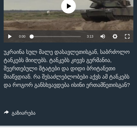
No media source currently available
ᲡᲢᲣᲓᲘᲐ ᲕᲐᲨᲘᲜᲒᲢᲝᲜᲘ
ᲔᲙᲝᲜᲝᲛᲘᲙᲐ
Learning English
ᲯᲐᲜᲛᲠᲗᲔᲚᲝᲑᲐ
ᲗᲕᲐᲚᲘ ᲒᲕᲐᲓᲔᲕᲜᲔᲗ
ᲛᲔᲪᲜᲘᲔᲠᲔᲑᲐ
0:00
3:13
ᲘᲜᲢᲔᲠᲕᲘᲣ
ᲙᲣᲚᲢᲣᲠᲐ
უკრაინა სულ მალე დასავლეთისგან, საბრძოლო
ენები
ტანკებს მიიღებს. ტანკებს კიევს გერმანია,
ᲒᲐᲚᲘᲚᲔᲝ
შეერთებული შტატები და დიდი ბრიტანეთი
ᲓᲔᲖᲘᲜᲤᲝᲠᲛᲐᲪᲘᲐ
მიაწვდიან. რა შესაძლებლობები აქვს ამ ტანკებს
და როგორ განსხვავდება ისინი ერთამნეთისგან?
გაზიარება