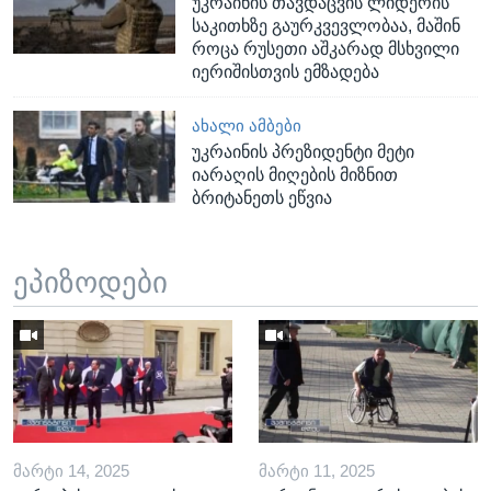
უკრაინის თავდაცვის ლიდერის
საკითხზე გაურკვევლობაა, მაშინ
როცა რუსეთი აშკარად მსხვილი
იერიშისთვის ემზადება
ᲐᲮᲐᲚᲘ ᲐᲛᲑᲔᲑᲘ
უკრაინის პრეზიდენტი მეტი
იარაღის მიღების მიზნით
ბრიტანეთს ეწვია
ეპიზოდები
ᲛᲐᲠᲢᲘ 14, 2025
ᲛᲐᲠᲢᲘ 11, 2025