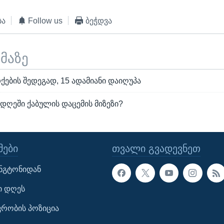
ბა
Follow us
ბეჭდვა
ემაზე
ქების შედეგად, 15 ადამიანი დაიღუპა
დღეში ქაბულის დაცემის მიზეზი?
ᲔᲑᲘ
ᲗᲕᲐᲚᲘ ᲒᲕᲐᲓᲔᲕᲜᲔᲗ
ინგტონიდან
ი დღეს
ავრობის პოზიცია