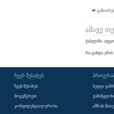
გაზიარე
ამავე თ
ქაბულში, აფეთ
რა გახდა ერთ 
ᲩᲕᲔᲜ ᲨᲔᲡᲐᲮᲔᲑ
ᲞᲠᲝᲒᲠᲐᲛ
Learning English
ჩვენ შესახებ
ხედვა ვაშ
ᲗᲕᲐᲚᲘ ᲒᲕᲐᲓᲔᲕᲜᲔᲗ
მოგვწერეთ
ვაშინგტონ
კონფიდენციალურობა
აშშ-ის მთ