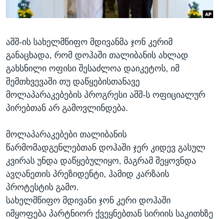
ᲡᲢᲣᲓᲘᲐ ᲕᲐᲨᲘᲜᲒᲢᲝᲜᲘ
ᲔᲙᲝᲜᲝᲛᲘᲙᲐ
Learning English
ᲯᲐᲜᲛᲠᲗᲔᲚᲝᲑᲐ
აშშ-ის სახელმწიფო მდივანმა ჯონ კერიმ
ᲗᲕᲐᲚᲘ ᲒᲕᲐᲓᲔᲕᲜᲔᲗ
ᲛᲔᲪᲜᲘᲔᲠᲔᲑᲐ
განაცხადა, რომ დოჰაში თალიბანის ახლად
ᲘᲜᲢᲔᲠᲕᲘᲣ
გახსნილი ოფისი შესაძლოა დაიკეტოს, იმ
ᲙᲣᲚᲢᲣᲠᲐ
შემთხვევაში თუ დაწყებისთანავე
ენები
მოლაპარაკებების პროგრესი აშშ-ს ოფიციალურ
ᲒᲐᲚᲘᲚᲔᲝ
პირებთან არ გამოვლინდება.
ᲓᲔᲖᲘᲜᲤᲝᲠᲛᲐᲪᲘᲐ
მოლაპარაკებები თალიბანის
წარმომადგენლებთან დოჰაში ჯერ კიდევ გასულ
კვირას უნდა დაწყებულიყო, მაგრამ შეყოვნდა
ავღანეთის პრეზიდენტი, ჰამიდ კარზაის
პროტესტის გამო.
სახელმწიფო მდივანი ჯონ კერი დოჰაში
იმყოფება პარტნიორ ქვეყნებთან სირიის საკითხზე