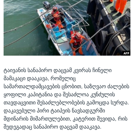
ᲡᲢᲣᲓᲘᲐ ᲕᲐᲨᲘᲜᲒᲢᲝᲜᲘ
ᲔᲙᲝᲜᲝᲛᲘᲙᲐ
Learning English
ᲯᲐᲜᲛᲠᲗᲔᲚᲝᲑᲐ
ᲗᲕᲐᲚᲘ ᲒᲕᲐᲓᲔᲕᲜᲔᲗ
ᲛᲔᲪᲜᲘᲔᲠᲔᲑᲐ
ᲘᲜᲢᲔᲠᲕᲘᲣ
ᲙᲣᲚᲢᲣᲠᲐ
ენები
ᲒᲐᲚᲘᲚᲔᲝ
ტაივანის სანაპირო დაცვამ კვირას ჩინელი
ᲓᲔᲖᲘᲜᲤᲝᲠᲛᲐᲪᲘᲐ
მამაკაცი დააკავა, რომელიც
სამართალდამცავების ცნობით, საზღვაო ძალების
ყოფილი კაპიტანია და შესაძლოა კუნძულის
თავდაცვითი შესაძლებლობების გამოცდა სურდა.
დაკავებული პირი ტაიპეის ნავსადგურში
მდინარის მიმართულებით, კატერით შევიდა, რის
შედეგადაც სანაპირო დაცვამ დააკავა.