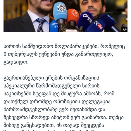
ᲡᲢᲣᲓᲘᲐ ᲕᲐᲨᲘᲜᲒᲢᲝᲜᲘ
ᲔᲙᲝᲜᲝᲛᲘᲙᲐ
Learning English
ᲯᲐᲜᲛᲠᲗᲔᲚᲝᲑᲐ
ᲗᲕᲐᲚᲘ ᲒᲕᲐᲓᲔᲕᲜᲔᲗ
ᲛᲔᲪᲜᲘᲔᲠᲔᲑᲐ
ᲘᲜᲢᲔᲠᲕᲘᲣ
სირიის სამშვიდობო მოლაპარაკებები, რომელიც
ᲙᲣᲚᲢᲣᲠᲐ
ენები
8 თებერვალს ჟენევაში უნდა გამართულიყო,
ᲒᲐᲚᲘᲚᲔᲝ
გადაიდო.
ᲓᲔᲖᲘᲜᲤᲝᲠᲛᲐᲪᲘᲐ
გაერთიანებული ერების ორგანიზაციის
სპეციალური წარმომადგენელი სირიის
საკითხებში სტეფან დე მისტურა ამბობს, რომ
დათქმულ დრომდე ოპოზიციის დელეგაცია
წარმოამდგენლობაზე ვერ შეთანხმდა და
შეხვედრა სწორედ ამიტომ ვერ გაიმართა. თუმცა
მისივე განცხადებით, ის თავად შეეცდება