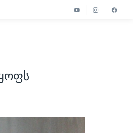
რყოფს