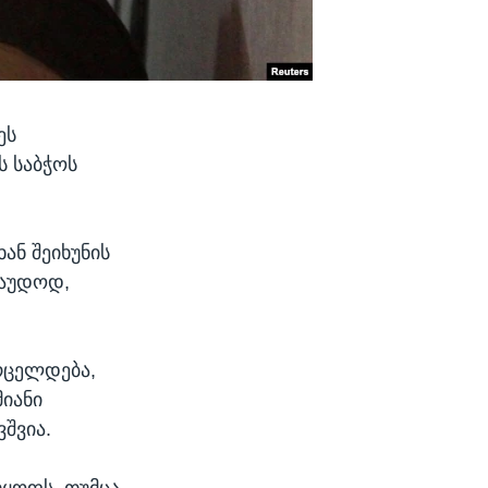
ეს
ს საბჭოს
ან შეიხუნის
რაუდოდ,
რცელდება,
მიანი
ვშვია.
რყოფს, თუმცა