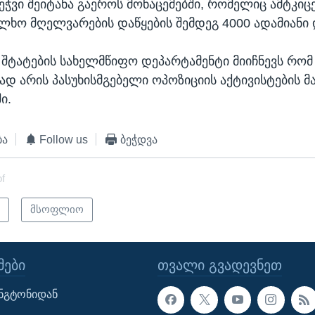
ეჭვი შეიტანა გაეროს მონაცემებში, რომელიც ამტკიც
ალხო მღელვარების დაწყების შემდეგ 4000 ადამიანი 
შტატების სახელმწიფო დეპარტამენტი მიიჩნევს რომ
ად არის პასუხისმგებელი ოპოზიციის აქტივისტების მ
ი.
ბა
Follow us
ბეჭდვა
of
ი
მსოფლიო
ᲔᲑᲘ
ᲗᲕᲐᲚᲘ ᲒᲕᲐᲓᲔᲕᲜᲔᲗ
ინგტონიდან