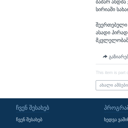
ბაშარ ასდმა 
სირიაში სახ
შეერთებული 
ასადი პირად
მკვლელობაშ
გაზიარე
This item is part 
ახალი ამბებ
ᲩᲕᲔᲜ ᲨᲔᲡᲐᲮᲔᲑ
ᲞᲠᲝᲒᲠᲐᲛ
Learning English
ჩვენ შესახებ
ხედვა ვაშ