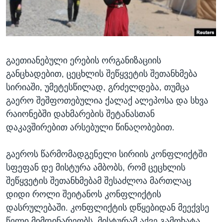
ᲡᲢᲣᲓᲘᲐ ᲕᲐᲨᲘᲜᲒᲢᲝᲜᲘ
ᲔᲙᲝᲜᲝᲛᲘᲙᲐ
Learning English
ᲯᲐᲜᲛᲠᲗᲔᲚᲝᲑᲐ
ᲗᲕᲐᲚᲘ ᲒᲕᲐᲓᲔᲕᲜᲔᲗ
ᲛᲔᲪᲜᲘᲔᲠᲔᲑᲐ
გაეთიანებული ერების ორგანიზაციის
ᲘᲜᲢᲔᲠᲕᲘᲣ
განცხადებით, ცეცხლის შეწყვეტის შეთანხმება
ᲙᲣᲚᲢᲣᲠᲐ
სირიაში, უმეტესწილად, გრძელდება, თუმცა
ენები
ᲒᲐᲚᲘᲚᲔᲝ
გაერო შეშფოთებულია ქალაქ ალეპოსა და სხვა
რაიონებში დახმარების შეტანასთან
ᲓᲔᲖᲘᲜᲤᲝᲠᲛᲐᲪᲘᲐ
დაკავშირებით არსებული წინაღობებით.
გაეროს წარმომადგენელი სირიის კონფლიქტში
სფეფან დე მისტურა ამბობს, რომ ცეცხლის
შეწყვეტის შეთანხმებამ შესაძლოა მართლაც
დიდი როლი შეიტანოს კონფლიქტის
დასრულებაში. კონფლიქტის დწყებიდან მეექვსე
წელი მიმდინარეობს. მისტურამ აქვე გამოხატა