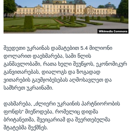
ᲡᲢᲣᲓᲘᲐ ᲕᲐᲨᲘᲜᲒᲢᲝᲜᲘ
ᲔᲙᲝᲜᲝᲛᲘᲙᲐ
Learning English
ᲯᲐᲜᲛᲠᲗᲔᲚᲝᲑᲐ
ᲗᲕᲐᲚᲘ ᲒᲕᲐᲓᲔᲕᲜᲔᲗ
ᲛᲔᲪᲜᲘᲔᲠᲔᲑᲐ
ᲘᲜᲢᲔᲠᲕᲘᲣ
შვედეთი უკრაინას დამატებით 5.4 მილიონი
ᲙᲣᲚᲢᲣᲠᲐ
ენები
დოლარით დაეხმარება, სამი წლის
ᲒᲐᲚᲘᲚᲔᲝ
განმავლობაში, რათა ხელი შეუწყოს, ეკონომიკურ
ᲓᲔᲖᲘᲜᲤᲝᲠᲛᲐᲪᲘᲐ
განვითარებას, დიალოგს და ზოგადად
ვითარების გაუმჯობესებას აღმოსავლეთ და
სამხრეთ უკრაინაში.
დახმარება, „ძლიერი უკრაინის პარტნიორობის
ფონდს“ მიეწოდება, რომელიც დიდმა
ბრიტანეთმა, შვეიცარიამ და შეერთებულმა
შტატებმა შექმნეს.