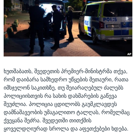
ᲡᲢᲣᲓᲘᲐ ᲕᲐᲨᲘᲜᲒᲢᲝᲜᲘ
ᲔᲙᲝᲜᲝᲛᲘᲙᲐ
Learning English
ᲯᲐᲜᲛᲠᲗᲔᲚᲝᲑᲐ
ᲗᲕᲐᲚᲘ ᲒᲕᲐᲓᲔᲕᲜᲔᲗ
ᲛᲔᲪᲜᲘᲔᲠᲔᲑᲐ
ᲘᲜᲢᲔᲠᲕᲘᲣ
ᲙᲣᲚᲢᲣᲠᲐ
ენები
ᲒᲐᲚᲘᲚᲔᲝ
ხუთშაბათს, შვედეთის პრემიერ-მინისტრმა თქვა,
ᲓᲔᲖᲘᲜᲤᲝᲠᲛᲐᲪᲘᲐ
რომ დაიბარა სამხედრო უწყების მეთაური, რათა
იმსჯელონ საკითხზე, თუ შეიარაღებულ ძალებს
პოლიციისთვის რა სახის დახმარების გაწევა
შეუძლია. პოლიცია ცდილობს გაუმკლავდეს
დამნაშავეობის უმაგალითო ტალღას, რომელმაც
ქვეყანა შეძრა. შვედეთში თითქმის
ყოველდღიურად სროლა და აფეთქებები ხდება.