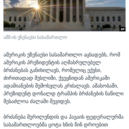
ᲡᲢᲣᲓᲘᲐ ᲕᲐᲨᲘᲜᲒᲢᲝᲜᲘ
ᲔᲙᲝᲜᲝᲛᲘᲙᲐ
Learning English
ᲯᲐᲜᲛᲠᲗᲔᲚᲝᲑᲐ
ᲗᲕᲐᲚᲘ ᲒᲕᲐᲓᲔᲕᲜᲔᲗ
ᲛᲔᲪᲜᲘᲔᲠᲔᲑᲐ
ᲘᲜᲢᲔᲠᲕᲘᲣ
აშშ-ის უზენაესი სასამართლო
ᲙᲣᲚᲢᲣᲠᲐ
ენები
ამერიკის უზენაესი სასამართლო აცხადებს, რომ
ᲒᲐᲚᲘᲚᲔᲝ
ამერიკის პრეზიდენტის აღმასრულებელ
ᲓᲔᲖᲘᲜᲤᲝᲠᲛᲐᲪᲘᲐ
ბრძანებას განიხილავს, რომელიც ექვსი,
ძირითადად მუსლიმი, ქვეყნიდან ამერიკაში
ადამიანების შემოსვლას კრძალავს. ამასობაში,
პრეზიდენტ დონალდ ტრამპის ბრძანების ნაწილი
შესაძლოა ძალაში შევიდეს.
ბრძანება მერილენდის და ჰავაის ფედერალურმა
სასამართლოებმა ცოტა ხნის წინ დროებით