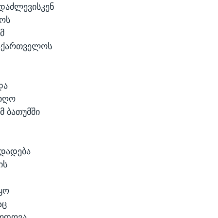
დაძლევისკენ
ლოს
მ
საქართველოს
და
width
px
იიღო
მ ბათუმში
ადადება
ის
ყო
აც
ლდოვა.