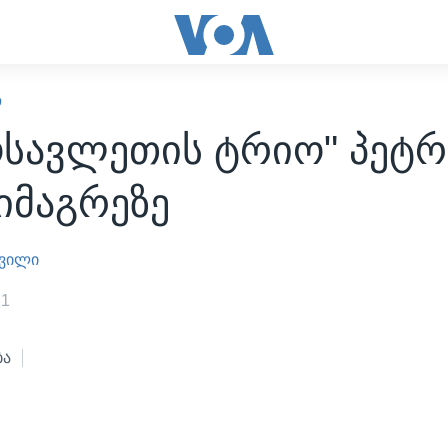
Ო
ოსავლეთის ტრიო" პეტრ
იმაგრეზე
შვილი
21
ბა