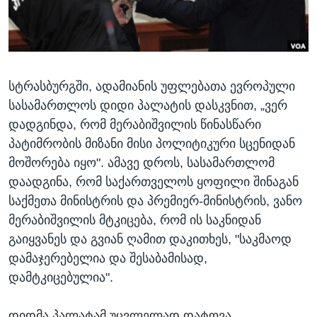
ᲡᲢᲣᲓᲘᲐ ᲕᲐᲨᲘᲜᲒᲢᲝᲜᲘ
ᲔᲙᲝᲜᲝᲛᲘᲙᲐ
Learning English
ᲯᲐᲜᲛᲠᲗᲔᲚᲝᲑᲐ
ᲗᲕᲐᲚᲘ ᲒᲕᲐᲓᲔᲕᲜᲔᲗ
ᲛᲔᲪᲜᲘᲔᲠᲔᲑᲐ
სტრასბურგში, ადამიანის უფლებათა ევროპული
ᲘᲜᲢᲔᲠᲕᲘᲣ
სასამართლოს დიდი პალატის დასკვნით, „ვერ
ᲙᲣᲚᲢᲣᲠᲐ
დადგინდა, რომ მერაბიშვილის წინასწარი
ენები
ᲒᲐᲚᲘᲚᲔᲝ
პატიმრობის მიზანი მისი პოლიტიკური სცენიდან
მოშორება იყო". ამავე დროს, სასამართლომ
ᲓᲔᲖᲘᲜᲤᲝᲠᲛᲐᲪᲘᲐ
დაადგინა, რომ საქართველოს ყოფილი შინაგან
საქმეთა მინისტრის და პრემიერ-მინისტრის, ვანო
მერაბიშვილის მტკიცება, რომ ის საკნიდან
გაიყვანეს და გვიან ღამით დაკითხეს, "საკმაოდ
დამაჯერებელია და შესაბამისად,
დამტკიცებულია".
დიდმა პალატამ უცვლელად დატოვა