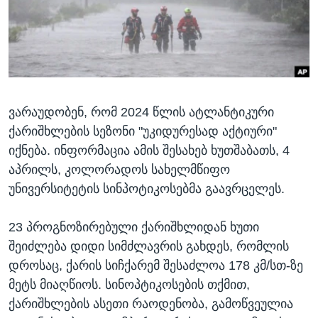
ᲡᲢᲣᲓᲘᲐ ᲕᲐᲨᲘᲜᲒᲢᲝᲜᲘ
ᲔᲙᲝᲜᲝᲛᲘᲙᲐ
Learning English
ᲯᲐᲜᲛᲠᲗᲔᲚᲝᲑᲐ
ᲗᲕᲐᲚᲘ ᲒᲕᲐᲓᲔᲕᲜᲔᲗ
ᲛᲔᲪᲜᲘᲔᲠᲔᲑᲐ
ᲘᲜᲢᲔᲠᲕᲘᲣ
ვარაუდობენ, რომ 2024 წლის ატლანტიკური
ᲙᲣᲚᲢᲣᲠᲐ
ენები
ქარიშხლების სეზონი "უკიდურესად აქტიური"
ᲒᲐᲚᲘᲚᲔᲝ
იქნება. ინფორმაცია ამის შესახებ ხუთშაბათს, 4
ᲓᲔᲖᲘᲜᲤᲝᲠᲛᲐᲪᲘᲐ
აპრილს, კოლორადოს სახელმწიფო
უნივერსიტეტის სინპოტიკოსებმა გაავრცელეს.
23 პროგნოზირებული ქარიშხლიდან ხუთი
შეიძლება დიდი სიმძლავრის გახდეს, რომლის
დროსაც, ქარის სიჩქარემ შესაძლოა 178 კმ/სთ-ზე
მეტს მიაღწიოს. სინოპტიკოსების თქმით,
ქარიშხლების ასეთი რაოდენობა, გამოწვეულია