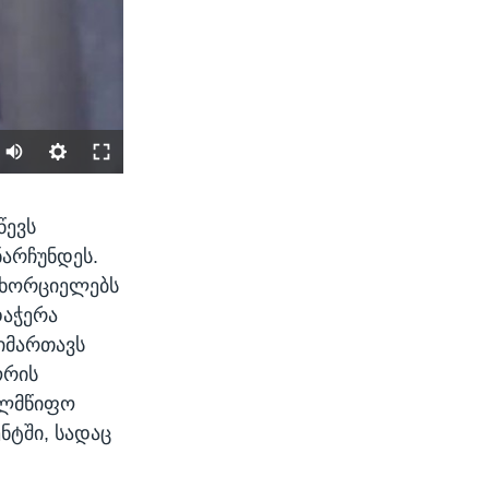
SHARE
წევს
ნარჩუნდეს.
 ახორციელებს
დაჭერა
მიმართავს
ორის
ხელმწიფო
width
px
ნტში, სადაც