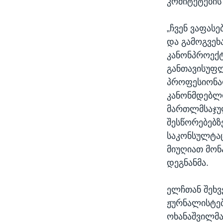
კომიტეტების
„ჩვენ ვაფას
და გამოგვეხ
კანონპროექტ
განთავისუფლ
პროფესიონალ
კანონმდებლ
მართლმსაჯულ
შესწორებებზ
საკონსულტაც
მიუღიათ მონ
დეგნანმა.
ელჩთან შეხვ
ჟურნალისტებ
ოხანაშვილმა