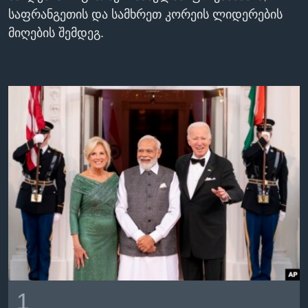
საფრანგეთის და სამხრეთ კორეის ლიდერების
ᲡᲢᲣᲓᲘᲐ ᲕᲐᲨᲘᲜᲒᲢᲝᲜᲘ
ᲔᲙᲝᲜᲝᲛᲘᲙᲐ
Learning English
მიღების შემდეგ.
ᲯᲐᲜᲛᲠᲗᲔᲚᲝᲑᲐ
ᲗᲕᲐᲚᲘ ᲒᲕᲐᲓᲔᲕᲜᲔᲗ
ᲛᲔᲪᲜᲘᲔᲠᲔᲑᲐ
ᲘᲜᲢᲔᲠᲕᲘᲣ
ᲙᲣᲚᲢᲣᲠᲐ
ენები
ᲒᲐᲚᲘᲚᲔᲝ
ᲓᲔᲖᲘᲜᲤᲝᲠᲛᲐᲪᲘᲐ
1