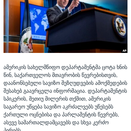
ᲡᲢᲣᲓᲘᲐ ᲕᲐᲨᲘᲜᲒᲢᲝᲜᲘ
ᲔᲙᲝᲜᲝᲛᲘᲙᲐ
Learning English
ᲯᲐᲜᲛᲠᲗᲔᲚᲝᲑᲐ
ᲗᲕᲐᲚᲘ ᲒᲕᲐᲓᲔᲕᲜᲔᲗ
ᲛᲔᲪᲜᲘᲔᲠᲔᲑᲐ
ᲘᲜᲢᲔᲠᲕᲘᲣ
ᲙᲣᲚᲢᲣᲠᲐ
ენები
ᲒᲐᲚᲘᲚᲔᲝ
ამერიკის სახელმწიფო დეპარტამენტმა ცოტა ხნის
ᲓᲔᲖᲘᲜᲤᲝᲠᲛᲐᲪᲘᲐ
წინ, საქართველოს მთავრობის წევრებისთვის,
დაანონსებული სავიზო შეზღუდვების ამოქმედების
შესახებ გაავრცელა ინფორმაცია. დეპარტამენტის
სპიკერის, მეთიუ მილერის თქმით, ამერიკის
საგარეო უწყება სავიზო აკრძალვებს უწესებს
ქართული ოცნებისა და პარლამენტის წევრებს,
ასევე სამართალდამცავებს და სხვა კერძო
პირებს.