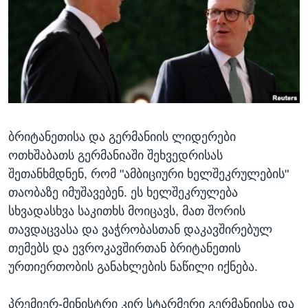
ᲡᲢᲣᲓᲘᲐ ᲕᲐᲨᲘᲜᲒᲢᲝᲜᲘ
ᲔᲙᲝᲜᲝᲛᲘᲙᲐ
Learning English
ᲯᲐᲜᲛᲠᲗᲔᲚᲝᲑᲐ
ᲗᲕᲐᲚᲘ ᲒᲕᲐᲓᲔᲕᲜᲔᲗ
ᲛᲔᲪᲜᲘᲔᲠᲔᲑᲐ
ᲘᲜᲢᲔᲠᲕᲘᲣ
ᲙᲣᲚᲢᲣᲠᲐ
ენები
ბრიტანეთისა და გერმანიის ლიდერები
ᲒᲐᲚᲘᲚᲔᲝ
ოთხშაბათს გერმანიაში შეხვედრისას
ᲓᲔᲖᲘᲜᲤᲝᲠᲛᲐᲪᲘᲐ
შეთანხმდნენ, რომ "ამბიციური ხელშეკრულების"
თაობაზე იმუშავებენ. ეს ხელშეკრულება
სხვადასხვა საკითხს მოიცავს, მათ შორის
თავდაცვასა და ვაჭრობასთან დაკავშირებულ
თემებს და ევროკავშირთან ბრიტანეთის
ურთიერთობის განახლების ნაწილი იქნება.
პრემიერ-მინისტრი კირ სტარმერი გერმანიისა და