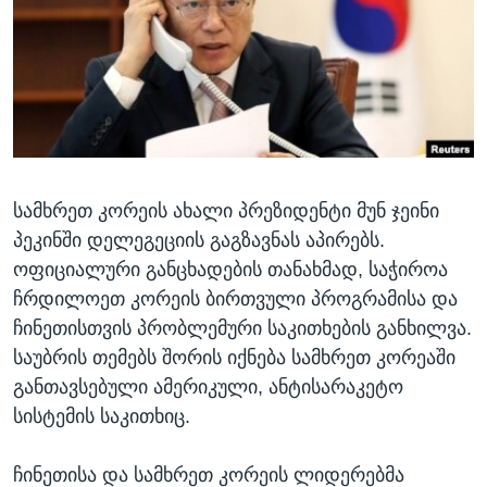
ᲡᲢᲣᲓᲘᲐ ᲕᲐᲨᲘᲜᲒᲢᲝᲜᲘ
ᲔᲙᲝᲜᲝᲛᲘᲙᲐ
Learning English
ᲯᲐᲜᲛᲠᲗᲔᲚᲝᲑᲐ
ᲗᲕᲐᲚᲘ ᲒᲕᲐᲓᲔᲕᲜᲔᲗ
ᲛᲔᲪᲜᲘᲔᲠᲔᲑᲐ
ᲘᲜᲢᲔᲠᲕᲘᲣ
ᲙᲣᲚᲢᲣᲠᲐ
ენები
სამხრეთ კორეის ახალი პრეზიდენტი მუნ ჯეინი
ᲒᲐᲚᲘᲚᲔᲝ
პეკინში დელეგეციის გაგზავნას აპირებს.
ᲓᲔᲖᲘᲜᲤᲝᲠᲛᲐᲪᲘᲐ
ოფიციალური განცხადების თანახმად, საჭიროა
ჩრდილოეთ კორეის ბირთვული პროგრამისა და
ჩინეთისთვის პრობლემური საკითხების განხილვა.
საუბრის თემებს შორის იქნება სამხრეთ კორეაში
განთავსებული ამერიკული, ანტისარაკეტო
სისტემის საკითხიც.
ჩინეთისა და სამხრეთ კორეის ლიდერებმა