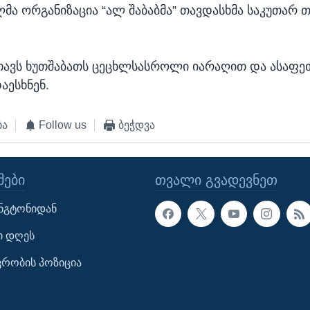
ა ორგანიზაცია “ალ შაბაბმა” თავდასხმა საკუთარ თ
თავს ხუთშაბათს ცეცხლსასროლი იარაღით და ასაფე
აესხნენ.
ბა
Follow us
ბეჭდვა
ᲔᲑᲘ
ᲗᲕᲐᲚᲘ ᲒᲕᲐᲓᲔᲕᲜᲔᲗ
ინგტონიდან
ი დღეს
ავრობის პოზიცია