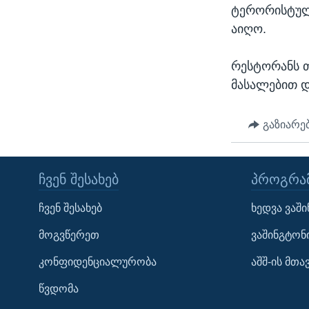
ᲡᲢᲣᲓᲘᲐ ᲕᲐᲨᲘᲜᲒᲢᲝᲜᲘ
ᲔᲙᲝᲜᲝᲛᲘᲙᲐ
ტერორისტულმ
ᲯᲐᲜᲛᲠᲗᲔᲚᲝᲑᲐ
აიღო.
ᲛᲔᲪᲜᲘᲔᲠᲔᲑᲐ
რესტორანს 
ᲘᲜᲢᲔᲠᲕᲘᲣ
მასალებით დ
ᲙᲣᲚᲢᲣᲠᲐ
გაზიარე
ᲒᲐᲚᲘᲚᲔᲝ
ᲓᲔᲖᲘᲜᲤᲝᲠᲛᲐᲪᲘᲐ
ᲩᲕᲔᲜ ᲨᲔᲡᲐᲮᲔᲑ
ᲞᲠᲝᲒᲠᲐᲛ
ჩვენ შესახებ
ხედვა ვაშ
მოგვწერეთ
ვაშინგტონ
კონფიდენციალურობა
აშშ-ის მთ
Learning English
წვდომა
ᲗᲕᲐᲚᲘ ᲒᲕᲐᲓᲔᲕᲜᲔᲗ