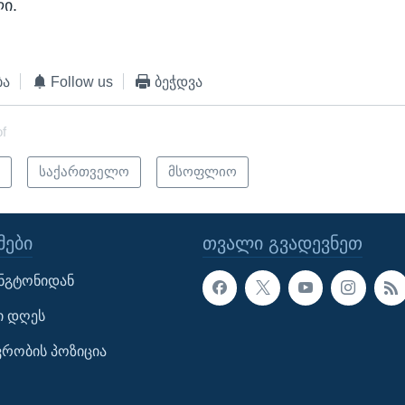
ი.
ბა
Follow us
ბეჭდვა
of
ი
საქართველო
მსოფლიო
ᲔᲑᲘ
ᲗᲕᲐᲚᲘ ᲒᲕᲐᲓᲔᲕᲜᲔᲗ
ინგტონიდან
ი დღეს
ავრობის პოზიცია