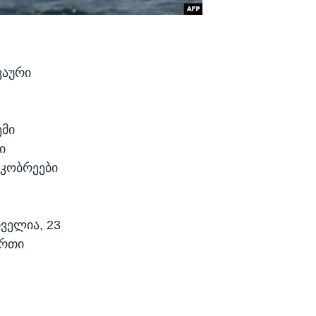
ვაური
ემი
ი
ეკობრეები
თველია, 23
ერთი
თ