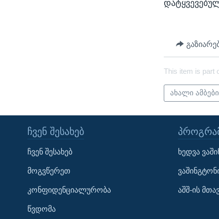
დატყვევებულ
გაზიარე
This item is part 
ახალი ამბებ
ᲩᲕᲔᲜ ᲨᲔᲡᲐᲮᲔᲑ
ᲞᲠᲝᲒᲠᲐᲛ
Learning English
ჩვენ შესახებ
ხედვა ვაშ
ᲗᲕᲐᲚᲘ ᲒᲕᲐᲓᲔᲕᲜᲔᲗ
მოგვწერეთ
ვაშინგტონ
კონფიდენციალურობა
აშშ-ის მთ
წვდომა
ენები