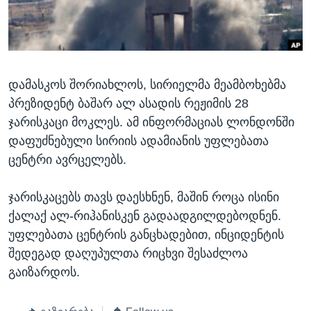
ᲡᲢᲣᲓᲘᲐ ᲕᲐᲨᲘᲜᲒᲢᲝᲜᲘ
ᲔᲙᲝᲜᲝᲛᲘᲙᲐ
Learning English
ᲯᲐᲜᲛᲠᲗᲔᲚᲝᲑᲐ
ᲗᲕᲐᲚᲘ ᲒᲕᲐᲓᲔᲕᲜᲔᲗ
ᲛᲔᲪᲜᲘᲔᲠᲔᲑᲐ
დამასკოს შორიახლოს, სირიელმა მეამბოხებმა
ᲘᲜᲢᲔᲠᲕᲘᲣ
პრეზიდენტ ბაშარ ალ ასადის რეჟიმის 28
ᲙᲣᲚᲢᲣᲠᲐ
ჯარისკაცი მოკლეს. ამ ინფორმაციას ლონდონში
ენები
ᲒᲐᲚᲘᲚᲔᲝ
დაფუძნებული სირიის ადამიანის უფლებათა
ცენტრი ავრცელებს.
ᲓᲔᲖᲘᲜᲤᲝᲠᲛᲐᲪᲘᲐ
ჯარისკაცებს თავს დაესხნენ, მაშინ როცა ისინი
ქალაქ ალ-რიჰანისკენ გადაადგილდებოდნენ.
უფლებათა ცენტრის განცხადებით, ინციდენტის
შედეგად დაღუპულთა რიცხვი შესაძლოა
გაიზარდოს.