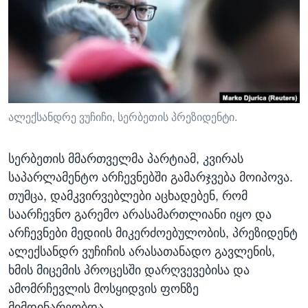
ᲡᲢᲣᲓᲘᲐ ᲕᲐᲨᲘᲜᲒᲢᲝᲜᲘ
ᲔᲙᲝᲜᲝᲛᲘᲙᲐ
Learning English
ᲯᲐᲜᲛᲠᲗᲔᲚᲝᲑᲐ
ᲗᲕᲐᲚᲘ ᲒᲕᲐᲓᲔᲕᲜᲔᲗ
ᲛᲔᲪᲜᲘᲔᲠᲔᲑᲐ
ᲘᲜᲢᲔᲠᲕᲘᲣ
ᲙᲣᲚᲢᲣᲠᲐ
ალექსანდრე ვუჩიჩი, სერბეთის პრეზიდენტი.
ენები
ᲒᲐᲚᲘᲚᲔᲝ
სერბეთის მმართველმა პარტიამ, კვირას
ᲓᲔᲖᲘᲜᲤᲝᲠᲛᲐᲪᲘᲐ
საპარლამენტო არჩევნებში გამარჯვება მოიპოვა.
თუმცა, დამკვირვებლები აცხადებენ, რომ
საარჩევნო გარემო არასამართლიანი იყო და
არჩევნები მედიის მიკერძოებულობის, პრეზიდენტ
ალექსანდრ ვუჩიჩის არასათანადო გავლენის,
ხმის მიცემის პროცესში დარღვევებისა და
ამომრჩევლის მოსყიდვის ფონზე
მიმდინარეობდა.