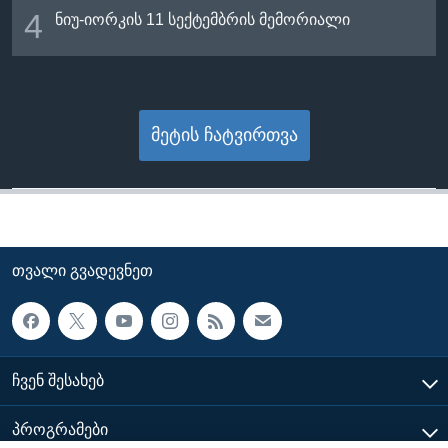
4
ნიუ-იორკის 11 სექტემბრის მემორიალი
მეტის ჩატვირთვა
ᲗᲕᲐᲚᲘ ᲒᲕᲐᲓᲔᲕᲜᲔᲗ
ᲩᲕᲔᲜ ᲨᲔᲡᲐᲮᲔᲑ
ᲞᲠᲝᲒᲠᲐᲛᲔᲑᲘ