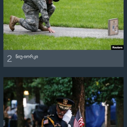
2
ნიუ-იორკი