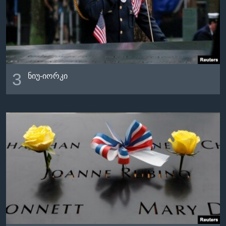
3
ნიუ-იორკი