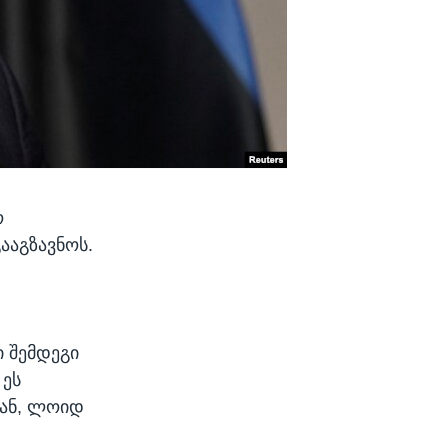
ო
ააგზავნოს.
ი შემდეგი
 ეს
ვან, ლოიდ