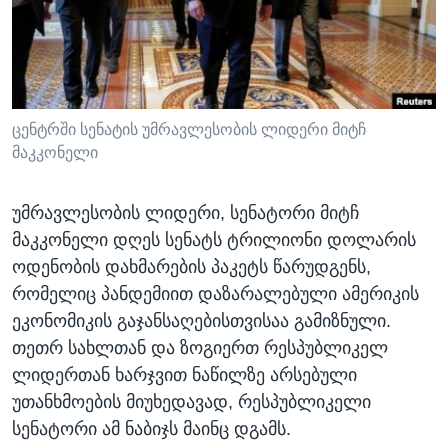
ᲡᲢᲣᲓᲘᲐ ᲕᲐᲨᲘᲜᲒᲢᲝᲜᲘ
ᲔᲙᲝᲜᲝᲛᲘᲙᲐ
Learning English
ᲯᲐᲜᲛᲠᲗᲔᲚᲝᲑᲐ
ᲗᲕᲐᲚᲘ ᲒᲕᲐᲓᲔᲕᲜᲔᲗ
ᲛᲔᲪᲜᲘᲔᲠᲔᲑᲐ
ᲘᲜᲢᲔᲠᲕᲘᲣ
ცენტრში სენატის უმრავლესობის ლიდერი მიტჩ
მაკკონელი
ᲙᲣᲚᲢᲣᲠᲐ
ენები
ᲒᲐᲚᲘᲚᲔᲝ
უმრავლესობის ლიდერი, სენატორი მიტჩ
ᲓᲔᲖᲘᲜᲤᲝᲠᲛᲐᲪᲘᲐ
მაკკონელი დღეს სენატს ტრილიონი დოლარის
ოდენობის დახმარების პაკეტს წარუდგენს,
რომელიც პანდემიით დაზარალებული ამერიკის
ეკონომიკის გაჯანსაღებისთვისაა გამიზნული.
თეთრ სახლთან და ზოგიერთ რესპუბლიკელ
ლიდერთან ხარჯვით ნაწილზე არსებული
უთანხმოების მიუხედავად, რესპუბლიკელი
სენატორი ამ ნაბიჯს მაინც დგამს.