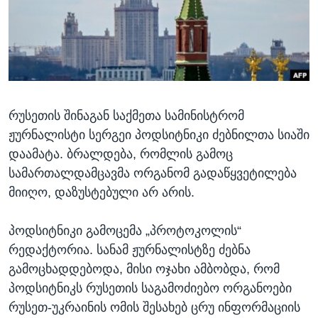
ᲡᲢᲣᲓᲘᲐ ᲕᲐᲨᲘᲜᲒᲢᲝᲜᲘ
ᲔᲙᲝᲜᲝᲛᲘᲙᲐ
Learning English
ᲯᲐᲜᲛᲠᲗᲔᲚᲝᲑᲐ
ᲗᲕᲐᲚᲘ ᲒᲕᲐᲓᲔᲕᲜᲔᲗ
ᲛᲔᲪᲜᲘᲔᲠᲔᲑᲐ
ᲘᲜᲢᲔᲠᲕᲘᲣ
რუსეთის შინაგან საქმეთა სამინისტრომ
ᲙᲣᲚᲢᲣᲠᲐ
ენები
ჟურნალისტი სერგეი პოდსიტნიკი ძებნილთა სიაში
ᲒᲐᲚᲘᲚᲔᲝ
დაამატა. ბრალდება, რომლის გამოც
ᲓᲔᲖᲘᲜᲤᲝᲠᲛᲐᲪᲘᲐ
სამართალდამცავმა ორგანომ გადაწყვეტილება
მიიღო, დაზუსტებული არ არის.
პოდსიტნიკი გამოცემა „პროტოკოლის“
რედაქტორია. სანამ ჟურნალისტზე ძებნა
გამოცხადდებოდა, მისი ოჯახი ამბობდა, რომ
პოდსიტნიკს რუსეთის საგამოძიებო ორგანოები
რუსეთ-უკრაინის ომის შესახებ ცრუ ინფორმაციის