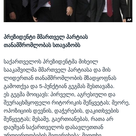
ᲡᲢᲣᲓᲘᲐ ᲕᲐᲨᲘᲜᲒᲢᲝᲜᲘ
ᲔᲙᲝᲜᲝᲛᲘᲙᲐ
Learning English
ᲯᲐᲜᲛᲠᲗᲔᲚᲝᲑᲐ
ᲗᲕᲐᲚᲘ ᲒᲕᲐᲓᲔᲕᲜᲔᲗ
ᲛᲔᲪᲜᲘᲔᲠᲔᲑᲐ
პრეზიდენტი მმართველ პარტიას
ᲘᲜᲢᲔᲠᲕᲘᲣ
თანამშრომლობას სთავაზობს
ᲙᲣᲚᲢᲣᲠᲐ
ენები
ᲒᲐᲚᲘᲚᲔᲝ
საქართველოს პრეზიდენტმა მიხეილ
სააკაშვილმა მმართველ პარტიასა და მის
ᲓᲔᲖᲘᲜᲤᲝᲠᲛᲐᲪᲘᲐ
ლიდერთან თანამშრომლობის მზადყოფნას
გამოთქვა და 5-პუნქტიან გეგმას შესთავაზა.
ეს გეგმა მოიცავს: პირველი, აგრესიული და
შეურაცხმყოფელი რიტორიკის შეწყვეტას; მეორე,
ოპოზიციის დევნის, დაჭერების, დაკითხვების
შეწყვეტას; მესამე, გაერთიანებას, რათა არ
დაუშვან საქართველოს დასავლეთთან
ურთიერთობების შეფერეხება; მეოთხე,