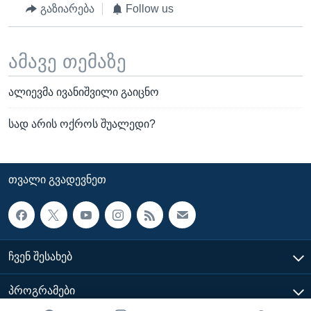
გაზიარება
Follow us
ამავე თემაზე
ალიევმა ივანიშვილი გაიცნო
სად არის ოქროს შუალედი?
ᲗᲕᲐᲚᲘ ᲒᲕᲐᲓᲔᲕᲜᲔᲗ
ᲩᲕᲔᲜ ᲨᲔᲡᲐᲮᲔᲑ
ᲞᲠᲝᲒᲠᲐᲛᲔᲑᲘ