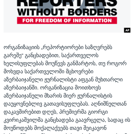
ᲡᲢᲣᲓᲘᲐ ᲕᲐᲨᲘᲜᲒᲢᲝᲜᲘ
ᲔᲙᲝᲜᲝᲛᲘᲙᲐ
Learning English
ᲯᲐᲜᲛᲠᲗᲔᲚᲝᲑᲐ
ᲗᲕᲐᲚᲘ ᲒᲕᲐᲓᲔᲕᲜᲔᲗ
ᲛᲔᲪᲜᲘᲔᲠᲔᲑᲐ
ᲘᲜᲢᲔᲠᲕᲘᲣ
ორგანიზაციის „რეპორტიორები საზღვრებს
ᲙᲣᲚᲢᲣᲠᲐ
ენები
გარეშე“ განცხადებით, საქართველოს
ᲒᲐᲚᲘᲚᲔᲝ
ხელისუფლებას მოუწევს განმარტოს, თუ როგორ
ᲓᲔᲖᲘᲜᲤᲝᲠᲛᲐᲪᲘᲐ
მოხვდა საქართველოში მცხოვრები
აზერბაიჯანელი ჟურნალისტი აფგან მუხთარლი
აზერბაიჯანში. ორგანიზაცია მოითხოვს
აზერბაიჯანული მხარის მიერ ჟურნალისტის
დაუყოვნებლივ გათავისუფლებას. აღნიშნულთან
დაკავშირებით დღეს, პრემიერმა გიორგი
კვირიკაშვილმა განცხადება გაავრცელა, სადაც ის
მოუწოდებს მოქალაქეებს თავი შეიკავონ