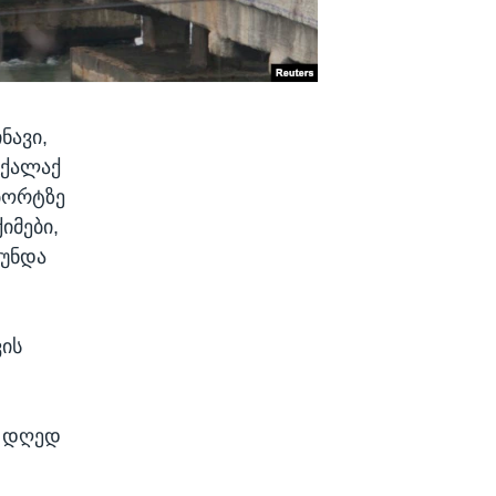
ნავი,
 ქალაქ
 ბორტზე
იმები,
 უნდა
ვის
ს დღედ