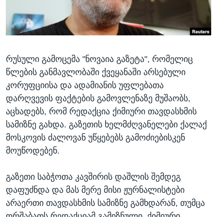
ᲡᲢᲣᲓᲘᲐ ᲕᲐᲨᲘᲜᲒᲢᲝᲜᲘ
ᲔᲙᲝᲜᲝᲛᲘᲙᲐ
Learning English
ᲯᲐᲜᲛᲠᲗᲔᲚᲝᲑᲐ
ᲗᲕᲐᲚᲘ ᲒᲕᲐᲓᲔᲕᲜᲔᲗ
ᲛᲔᲪᲜᲘᲔᲠᲔᲑᲐ
რუსული გამოცემა "ნოვაია გაზეტა", რომელიც
ᲘᲜᲢᲔᲠᲕᲘᲣ
წლების განმავლობაში ქვეყანაში არსებული
ᲙᲣᲚᲢᲣᲠᲐ
კორუფციისა და ადამიანის უფლებათა
ენები
ᲒᲐᲚᲘᲚᲔᲝ
დარღვევის ფაქტების გამოვლენაზე მუშაობს,
აცხადებს, რომ რედაქცია ქიმიური თავდასხმის
ᲓᲔᲖᲘᲜᲤᲝᲠᲛᲐᲪᲘᲐ
სამიზნე გახდა. გაზეთის ხელმძღვანელები ქალაქ
მოსკოვის ძალოვან უწყებებს გამოძიებისკენ
მოუწოდებენ.
გაზეთი საბჭოთა კავშირის დაშლის შემდეგ
დაფუძნდა და მას მერე მისი ჟურნალისტები
არაერთი თავდასხმის სამიზნე გამხდარან, თუმცა
ორშაბათს რედაქციამ გამიზნული, ქიმიური